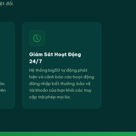
ệt đối.
Giám Sát Hoạt Động
24/7
Hệ thống big50 tự động phát
hiện và cảnh báo các hoạt động
ào.
đăng nhập bất thường, bảo vệ
trên
tài khoản của bạn khỏi các truy
cập trái phép mọi lúc.