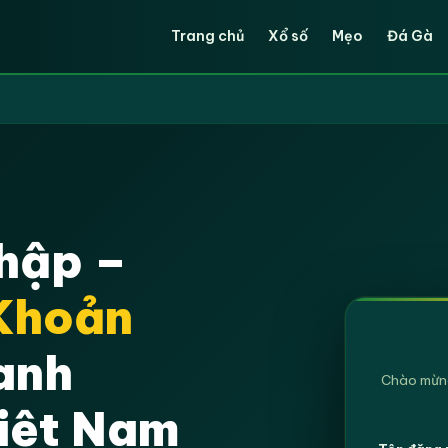
Trang chủ
Xổ số
Mẹo
Đá Gà
hập –
 Khoản
anh
Chào mừng 
iệt Nam