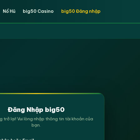
Nổ Hũ
big50 Casino
big50 Đăng nhập
Đăng Nhập big50
trở lại! Vui lòng nhập thông tin tài khoản của
bạn.