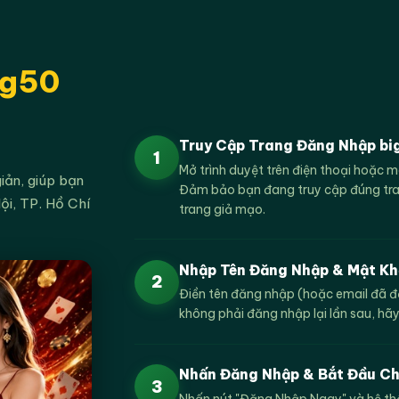
ig50
Truy Cập Trang Đăng Nhập bi
1
Mở trình duyệt trên điện thoại hoặc m
iản, giúp bạn
Đảm bảo bạn đang truy cập đúng tran
ội, TP. Hồ Chí
trang giả mạo.
Nhập Tên Đăng Nhập & Mật K
2
Điền tên đăng nhập (hoặc email đã 
không phải đăng nhập lại lần sau, hãy 
Nhấn Đăng Nhập & Bắt Đầu Ch
3